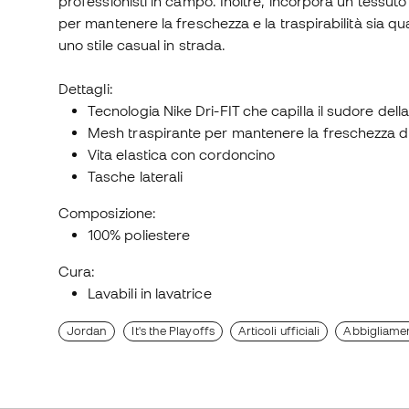
professionisti in campo. Inoltre, incorpora un tessut
per mantenere la freschezza e la traspirabilità sia 
uno stile casual in strada.
Dettagli:
Tecnologia Nike Dri-FIT che capilla il sudore dell
Mesh traspirante per mantenere la freschezza d
Vita elastica con cordoncino
Tasche laterali
Composizione:
100% poliestere
Cura:
Lavabili in lavatrice
Jordan
It's the Playoffs
Articoli ufficiali
Abbigliame