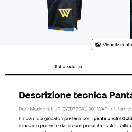
Visualizza al
Sul prodotto
Descrizione tecnica Pant
Dark Marine
ref. JR_EY2B7BC9L-001-WAR
| rif. for
Emula i tuoi giocatori preferiti con i
pantaloncini Gol
il modello preferito dai tifosi e presenta i colori dell