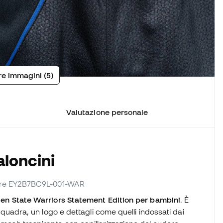
tre immagini (5)
Valutazione personale
aloncini
nitore EY2B7BC9L-001-WAR
den State Warriors Statement Edition per bambini
. È
a squadra, un logo e dettagli come quelli indossati dai