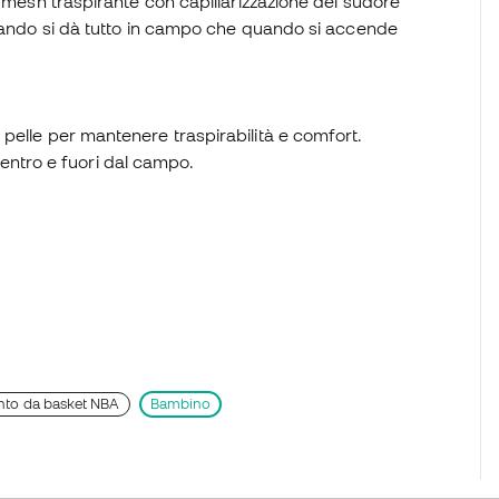
o mesh traspirante con capillarizzazione del sudore
quando si dà tutto in campo che quando si accende
a pelle per mantenere traspirabilità e comfort.
entro e fuori dal campo.
nto da basket NBA
Bambino