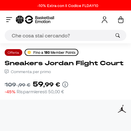
-10% Extra con il Codice FLDAY10
Offerta
Fino a
180
Member Points
Sneakers Jordan Flight Court
Commenta per primo
59
,
99
€
109
,
99
€
-45%
Risparmieresti
50,00 €