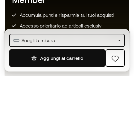
Accumula punti e risparmia sui tuoi acquisti
Accesso prioritario ad articoli esclusivi
Unisciti ad oltre mezzo milione di membri
Scegli la misura
Aggiungi al carrello
ISCRIVITI
Accetto di ricevere comunicazioni personalizzate per me
in conformità con la
Privacy Policy
di Sports Emotion.
L'App
per chi vive il basket in modo
diverso.