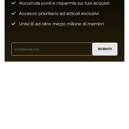
Accumula punti e risparmia sui tuoi acquisti
Accesso prioritario ad articoli esclusivi
Unisciti ad oltre mezzo milione di membri
ISCRIVITI
Accetto di ricevere comunicazioni personalizzate per me
in conformità con la
Privacy Policy
di Sports Emotion.
L'App
per chi vive il basket in modo
diverso.