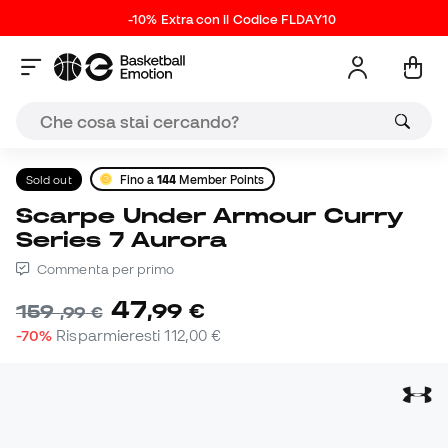
-10% Extra con il Codice FLDAY10
Sold out
Fino a
144
Member Points
Scarpe Under Armour Curry
Series 7 Aurora
Commenta per primo
47
,
99
€
159
,
99
€
-70%
Risparmieresti
112,00 €