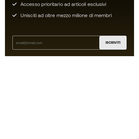
Accesso prioritario ad articoli esclusivi
Unisciti ad oltre mezzo milione di membri
ISCRIVITI
Accetto di ricevere comunicazioni personalizzate per me
in conformità con la
Privacy Policy
di Sports Emotion.
L'App
per chi vive il basket in modo
diverso.