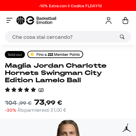
-10% Extra con il Codice FLDAY10
Sold out
Fino a
222
Member Points
Maglia Jordan Charlotte
Hornets Swingman City
Edition Lamelo Ball
(
2
)
73
,
99
€
104
,
99
€
-30%
Risparmieresti
31,00 €