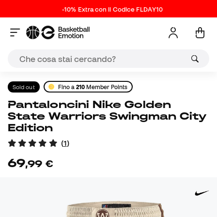
-10% Extra con il Codice FLDAY10
Sold out
Fino a
210
Member Points
Pantaloncini Nike Golden
State Warriors Swingman City
Edition
(
1
)
69
,
99
€