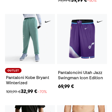
39,99 €
79,99 €
−50%
OUTLET
Pantaloncini Utah Jazz
Pantaloni Kobe Bryant
Swingman Icon Edition
Winterized
69,99 €
32,99 €
109,99 €
−70%