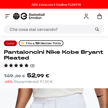
-10% Extra con il Codice FLDAY10
Outlet
Fino a
159
Member Points
Pantaloncini Nike Kobe Bryant
Pleated
(
1
)
52
,
99
€
149
,
99
€
-65%
Risparmieresti
97,00 €