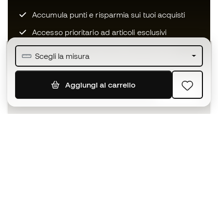
Accumula punti e risparmia sui tuoi acquisti
Accesso prioritario ad articoli esclusivi
Unisciti ad oltre mezzo milione di membri
Scegli la misura
Aggiungi al carrello
ISCRIVITI
Accetto di ricevere comunicazioni personalizzate per me
in conformità con la
Privacy Policy
di Sports Emotion.
L'App
per chi vive il basket in modo
diverso.