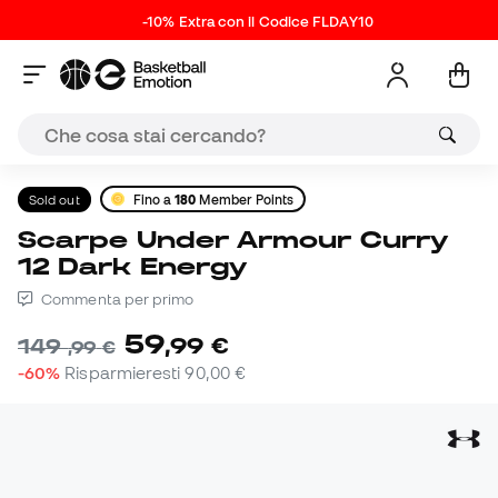
-10% Extra con il Codice FLDAY10
Sold out
Fino a
180
Member Points
Scarpe Under Armour Curry
12 Dark Energy
Commenta per primo
59
,
99
€
149
,
99
€
-60%
Risparmieresti
90,00 €