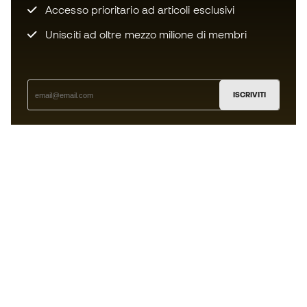
Accesso prioritario ad articoli esclusivi
Unisciti ad oltre mezzo milione di membri
ISCRIVITI
Accetto di ricevere comunicazioni personalizzate per me
in conformità con la
Privacy Policy
di Sports Emotion.
L'App
per chi vive il basket in modo
diverso.