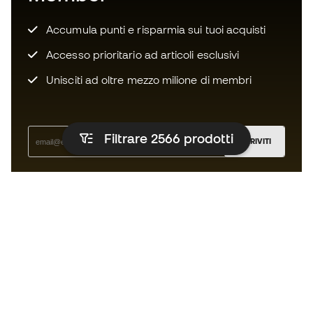
Accumula punti e risparmia sui tuoi acquisti
Accesso prioritario ad articoli esclusivi
Unisciti ad oltre mezzo milione di membri
Filtrare 2566
prodotti
ISCRIVITI
Accetto di ricevere comunicazioni personalizzate per me
in conformità con la
Privacy Policy
di Sports Emotion.
L'App
per chi vive il basket in modo
diverso.