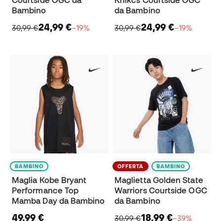
Courtside OGC da
Knikcs Courtside OGC
Bambino
da Bambino
24,99 €
24,99 €
30,99 €
−19%
30,99 €
−19%
BAMBINO
OFFERTA
BAMBINO
Maglia Kobe Bryant
Maglietta Golden State
Performance Top
Warriors Courtside OGC
Mamba Day da Bambino
da Bambino
49,99 €
18,99 €
30,99 €
−39%