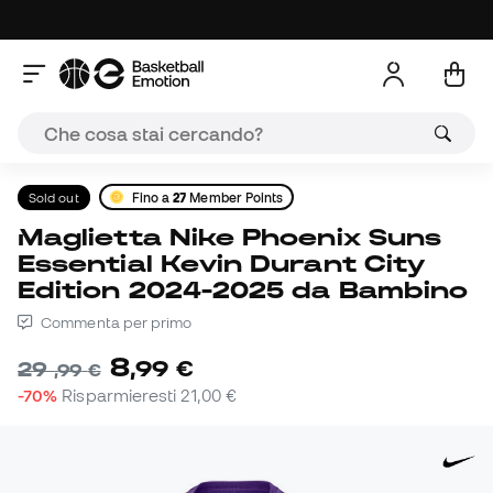
Sold out
Fino a
27
Member Points
Maglietta Nike Phoenix Suns
Essential Kevin Durant City
Edition 2024-2025 da Bambino
Commenta per primo
8
,
99
€
29
,
99
€
-70%
Risparmieresti
21,00 €