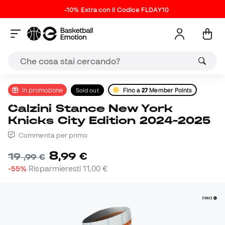
-10% Extra con il Codice FLDAY10
In promozione
Sold out
Fino a
27
Member Points
Calzini Stance New York
Knicks City Edition 2024-2025
Commenta per primo
8
,
99
€
19
,
99
€
-55%
Risparmieresti
11,00 €