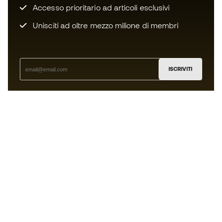
Accesso prioritario ad articoli esclusivi
Unisciti ad oltre mezzo milione di membri
ISCRIVITI
Accetto di ricevere comunicazioni personalizzate per me
in conformità con la
Privacy Policy
di Sports Emotion.
L'App
per chi vive il basket in modo
diverso.