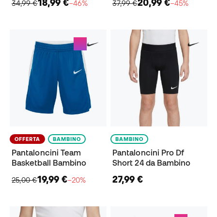
18,99 €
20,99 €
34,99 €
−46%
37,99 €
−45%
OFFERTA
BAMBINO
BAMBINO
Pantaloncini Team
Pantaloncini Pro Df
Basketball Bambino
Short 24 da Bambino
19,99 €
27,99 €
25,00 €
−20%