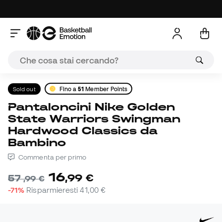
Sold out
Fino a
51
Member Points
Pantaloncini Nike Golden
State Warriors Swingman
Hardwood Classics da
Bambino
Commenta per primo
16
,
99
€
57
,
99
€
-71%
Risparmieresti
41,00 €